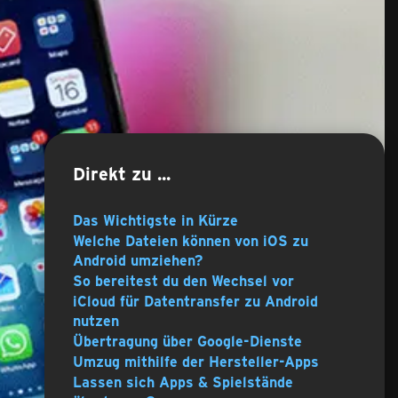
Direkt zu ...
Das Wichtigste in Kürze
Welche Dateien können von iOS zu
Android umziehen?
So bereitest du den Wechsel vor
iCloud für Datentransfer zu Android
nutzen
Übertragung über Google-Dienste
Umzug mithilfe der Hersteller-Apps
Lassen sich Apps & Spielstände