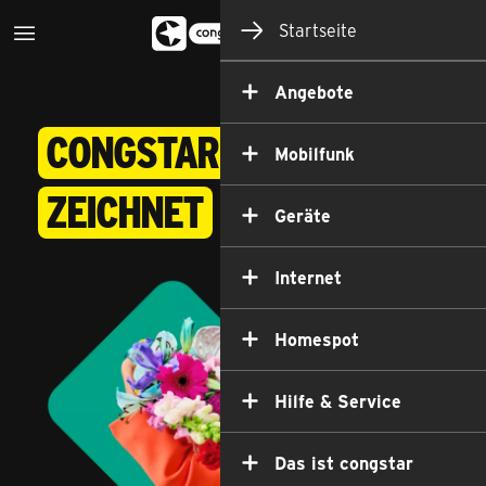
Startseite
Angebote
congstar ist ausge­
Mobilfunk
zeichnet
Geräte
Internet
Homespot
Hilfe & Service
Das ist congstar