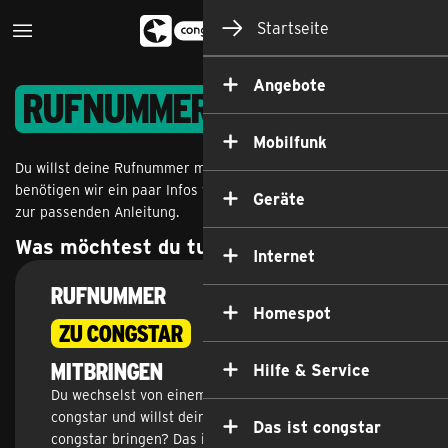
Startseite
Angebote
Ruf­nummern­mitnahme
Mobilfunk
Du willst deine Rufnummer mitbringen oder mitnehmen? Dazu
benötigen wir ein paar Infos von dir. Anschließend kommst du
Geräte
zur passenden Anleitung.
Was möchtest du tun?
Internet
RUFNUMMER
Homespot
ZU CONGSTAR
MITBRINGEN
Hilfe & Service
Du wechselst von einem anderen Anbieter zu
congstar und willst deine Rufnummer mit zu
Das ist congstar
congstar bringen? Das ist für dich kostenlos.