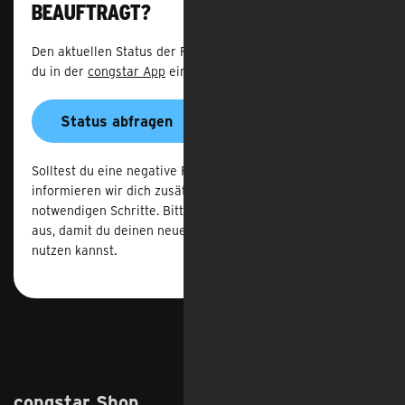
beauftragt?
Den aktuellen Status der Rufnummernmitnahme kannst
du in der
congstar App
einsehen.
Status abfragen
Solltest du eine negative Rückmeldung erhalten haben,
informieren wir dich zusätzlich auch per E-Mail über die
notwendigen Schritte. Bitte führe diese schnellstmöglich
aus, damit du deinen neuen congstar Mobilfunktarif
nutzen kannst.
congstar Shop