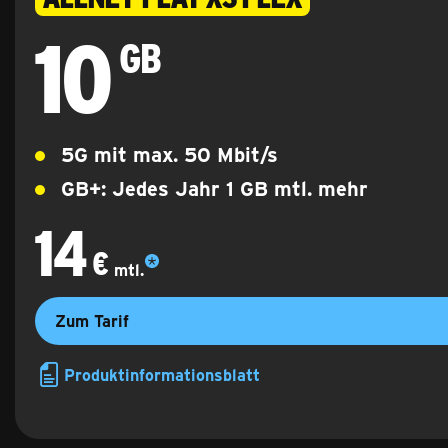
10
10 Gigabyte
GB
5G mit max.
50 Mbit/s
GB+: Jedes Jahr 1 GB mtl. mehr
14
14 €
monatlich
€
mtl.
Zum Tarif
Produktinformationsblatt