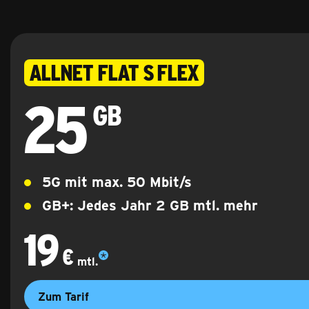
Allnet Flat S flex
25
25 Gigabyte
GB
5G mit max.
50
Mbit/s
GB+: Jedes Jahr 2 GB mtl. mehr
19
19 €
monatlich
€
mtl.
Zum Tarif