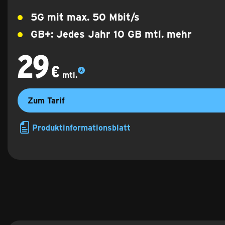
5G mit max.
50 Mbit/s
GB+: Jedes Jahr 10 GB mtl. mehr
29
29 €
monatlich
€
mtl.
Zum Tarif
Produktinformationsblatt