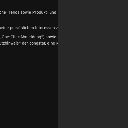
one-Trends sowie Produkt- und Tarifnews der congstar, eine Marke
 meine persönlichen Interessen zuzuschneiden.
 („One-Click-Abmeldung“) sowie die Möglichkeit, meine
utzhinweis“
der congstar, eine Marke der Telekom Deutschland