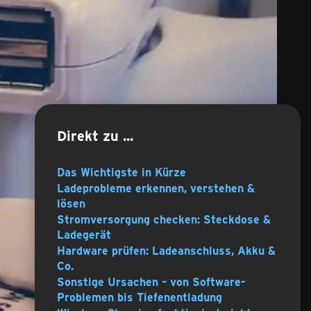
Direkt zu ...
Das Wichtigste in Kürze
Ladeprobleme erkennen, verstehen &
lösen
Stromversorgung checken: Steckdose &
Ladegerät
Hardware prüfen: Ladeanschluss, Akku &
Co.
Sonstige Ursachen – von Software-
Problemen bis Tiefenentladung