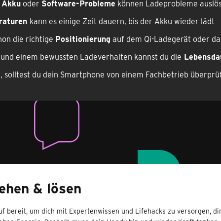
 Akku
oder
Software-Probleme
können Ladeprobleme auslö
eraturen
kann es einige Zeit dauern, bis der Akku wieder lädt
hon die richtige
Positionierung
auf dem Qi-Ladegerät oder d
und einem bewussten Ladeverhalten kannst du die
Lebensdau
 solltest du dein Smartphone von einem Fachbetrieb überprü
ehen & lösen
uf bereit, um dich mit Expertenwissen und Lifehacks zu versorgen, di