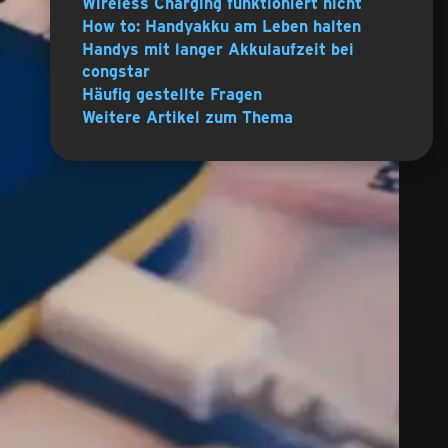
Wireless Charging funktioniert nicht
How to: Handyakku am Leben halten
Handys mit langer Akkulaufzeit bei
congstar
Häufig gestellte Fragen
Weitere Artikel zum Thema