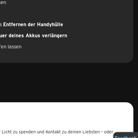
sen
as
Entfernen der Handyhülle
er deines Akkus verlängern
fen lassen
r Licht zu spenden und Kontakt zu deinen Liebsten – oder
Feedback