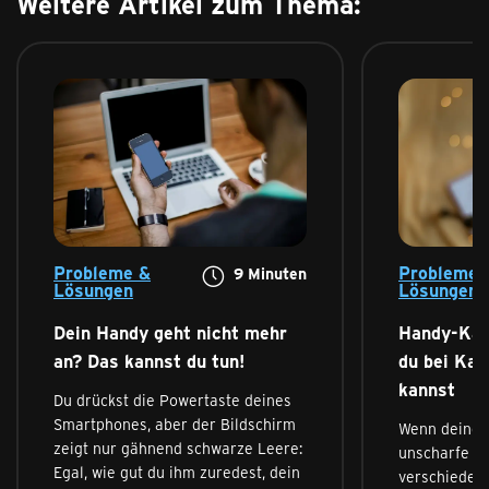
Weitere Artikel zum Thema:
Probleme &
Probleme 
9 Minuten
Lösungen
Lösungen
Dein Handy geht nicht mehr
Handy-Kam
an? Das kannst du tun!
du bei Ka
kannst
Du drückst die Powertaste deines
Smartphones, aber der Bildschirm
Wenn deine
zeigt nur gähnend schwarze Leere:
unscharfe Fo
Egal, wie gut du ihm zuredest, dein
verschieden