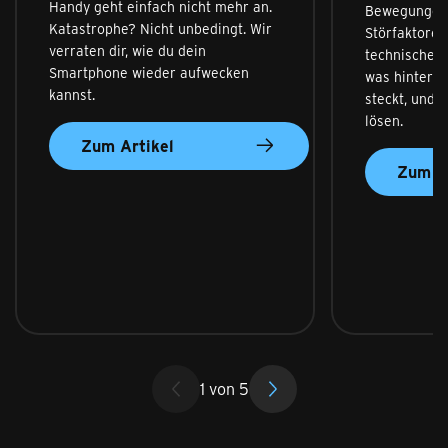
Handy geht einfach nicht mehr an.
Bewegungen i
Katastrophe? Nicht unbedingt. Wir
Störfaktoren
verraten dir, wie du dein
technische P
Smartphone wieder aufwecken
was hinter 
kannst.
steckt, und l
lösen.
Zum Artikel
Zum Ar
1
von
5