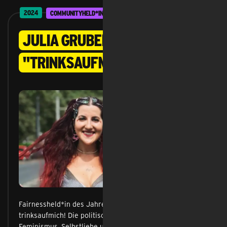
2024
COMMUNITYHELD*INNEN
Julia Gruber alias
"trinksaufmich"
Fairnessheld*in des Jahres 2024 ist Julia Gruber alias
trinksaufmich! Die politische Influencerin setzt sich für
Feminismus, Selbstliebe und LGBTQ+-Rechte ein. Sie