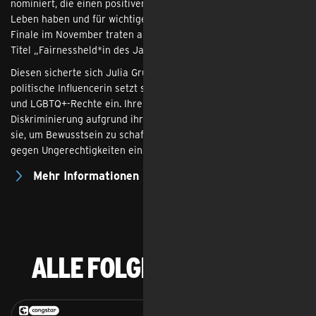
nominiert, die einen positiven Einfluss auf das gesellschaftliche
Leben haben und für wichtige Themen einstehen. Im großen
Finale im November traten alle Monatsgewinner*innen um den
Titel „Fairnessheld*in des Jahres 2024“ an.
Diesen sicherte sich Julia Gruber alias trinksaufmich. Die
politische Influencerin setzt sich für Feminismus, Selbstliebe
und LGBTQ+-Rechte ein. Ihre persönlichen Erfahrungen mit
Diskriminierung aufgrund ihrer homosexuellen Beziehung nutzt
sie, um Bewusstsein zu schaffen und andere zu ermutigen, sich
gegen Ungerechtigkeiten einzusetzen.
Mehr Informationen
Alle Folgen als Video: