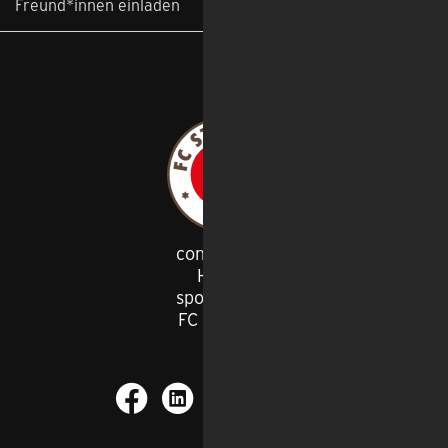
Freund*innen einladen
congstar ist
Haupt
-
sponsor des
FC St. Pauli