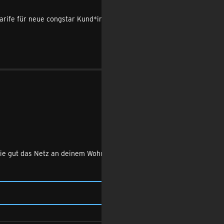
r Tarife für neue congstar Kund*innen mit mehr Datenvolumen
Wie gut das Netz an deinem Wohnort oder auf deinem nächsten