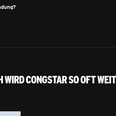
indung?
h wird congstar so oft wei