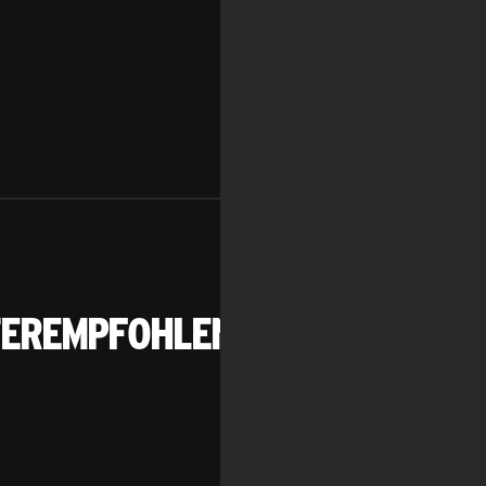
nach oben
terempfohlen: