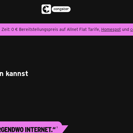
 Zeit: 0 € Bereitstellungspreis auf Allnet Flat Tarife,
Homespot
und
c
en kannst
irgendwo Internet.“
1