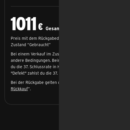
1011
1011 €
Gesamtpreis
€
Gesamtpreis
Preis mit dem Rückgabedeal bei Verkauf an uns im
Zustand “Gebraucht”
Bei einem Verkauf im Zustand "Gebrochen" gelten
andere Bedingungen. Beim Zustand "Gebrochen" zahlst
du die 37. Schlussrate in Höhe von 50 %, beim Zustand
"Defekt" zahlst du die 37. Schlussrate in voller Höhe.
Bei der Rückgabe gelten die “
AGB Ratenkauf &
Rückkauf
”.