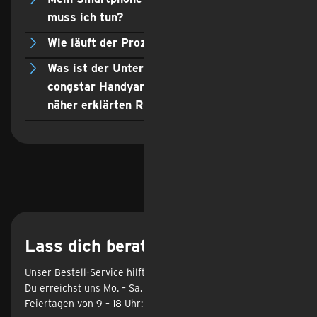
muss ich tun?
Wie läuft der Prozess am Laufzeitende ab?
Was ist der Unterschied zwischen dem
congstar Handyankauf und dem hier im FAQ
näher erklärten Rückgabedeal?
Lass dich beraten
Unser Bestell-Service hilft dir gerne weiter.
Du erreichst uns Mo. – Sa. von 8 – 22 Uhr, an Sonn- und
Feiertagen von 9 – 18 Uhr: