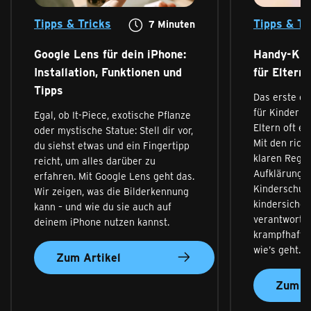
Tipps & Tricks
Tipps & Tr
7
Minuten
Google Lens für dein iPhone:
Handy-Kind
Installation, Funktionen und
für Eltern
Tipps
Das erste ei
für Kinder e
Egal, ob It-Piece, exotische Pflanze
Eltern oft ei
oder mystische Statue: Stell dir vor,
Mit den rich
du siehst etwas und ein Fingertipp
klaren Regel
reicht, um alles darüber zu
Aufklärung 
erfahren. Mit Google Lens geht das.
Kinderschut
Wir zeigen, was die Bilderkennung
kindersicher
kann – und wie du sie auch auf
verantwortu
deinem iPhone nutzen kannst.
krampfhafter
wie’s geht.
Zum Artikel
Zum Ar