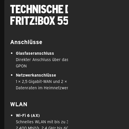
Technische Daten der
FRITZ!Box 5530 Fiber
Anschlüsse
Glasfaseranschluss
Direkter Anschluss über das FRITZ!SFP-Module für 
GPON 
Netzwerkanschlüsse
1 × 2,5 Gigabit-WAN und 2 × Gigabit-LAN für hohe 
Datenraten im Heimnetzwerk
WLAN
Wi-Fi 6 (AX)
Schnelles WLAN mit bis zu 3.000 Mbit/s (5 GHz bis 
2.400 Mbit/s, 2,4 GHz bis 600 Mbit/s)