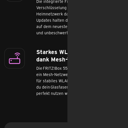
Die integrierte Firewall und WPA3-
Verschlüsselung schützen dein
Heimnetzwerk dauerhaft. Regelmäßige
Updates halten deinen Glasfaser-Router immer
auf dem neuesten Stand. So surfst du sicher
und unbeschwert – ganz automatisch.
Starkes WLAN in jedem Raum
dank Mesh-Technologie
Die FRITZ!Box 5530 Fiber lässt sich einfach in
ein Mesh-Netzwerk integrieren und sorgt so
für stabiles WLAN in allen Räumen. Ideal, wenn
du dein Glasfaser-Internet im ganzen Zuhause
perfekt nutzen willst – ohne Technik-Stress.