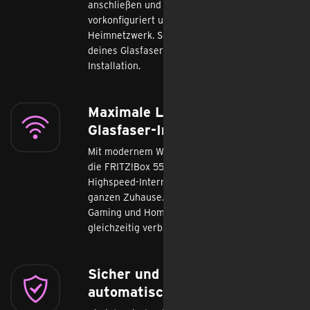
anschließen und lossurfen – dein Router ist
vorkonfiguriert und sofort einsatzbereit für dein
Heimnetzwerk. So nutzt du die volle Geschwindigk
deines Glasfaser-Internets – ohne zusätzliche
Installation.
Maximale Leistung für dein
Glasfaser-Internet
Mit modernem Wi-Fi 6 verteilt
die FRITZ!Box 5530 Fiber dein Glasfaser-
Highspeed-Internet zuverlässig im
ganzen Zuhause. Perfekt für Streaming,
Gaming und Homeoffice – auch bei vielen
gleichzeitig verbundenen Geräten.
Sicher und zuverlässig – mit
automatischen Updates