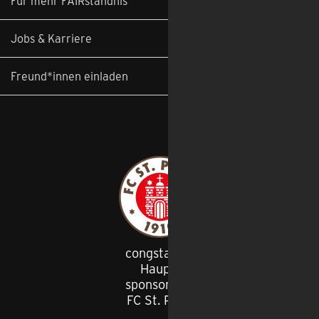
Für mehr FAIRständnis
Jobs & Karriere
Freund*innen einladen
congstar ist
Haupt
-
sponsor des
FC St. Pauli