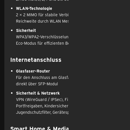
WLAN-Technologie
2 × 2 MIMO für stabile Verbindungen und beste 
Reichweite durch WLAN Mesh
Sicherheit
WPA3/WPA2-Verschlüsselung, WLAN-Gastzugang und 
Eco-Modus für effizienten Betrieb
Internetanschluss
Glasfaser-Router
Für den Anschluss am Glasfaser-Modem (ONT) oder 
direkt über SFP-Modul
Sicherheit & Netzwerk
VPN (WireGuard / IPSec), Firewall/NAT mit 
Portfreigaben, Kindersicherung (Zeitbudget, 
Jugendschutzfilter, Gerätesperre), Wake on LAN
Smart Home & Media