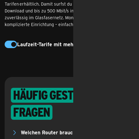
Tarifen erhältlich. Damit surfst du mit bis zu 1 Gbit/s im
Download und bis zu 500 Mbit/s im Upload – schnell, stabil und
zuverlässig im Glasfasernetz. Monatlich kündbar und ohne
komplizierte Einrichtung – einfach anschließen, lossurfen, fertig.
Laufzeit-Tarife mit mehr Bonus
Häufig gestellte
Fragen
Welchen Router brauche ich für Glasfaser?