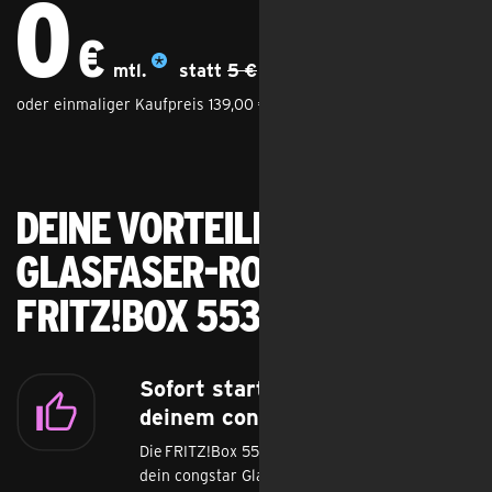
0
€
mtl.
statt
5 €
oder einmaliger Kaufpreis 139,00 €
Deine Vorteile mit dem
Glasfaser-Router
FRITZ!Box 5530 Fiber
Sofort startklar an
deinem congstar Glasfaseransch
Die FRITZ!Box 5530 Fiber ist optimal für
dein congstar Glasfaser-Internet vorbereitet. Ei