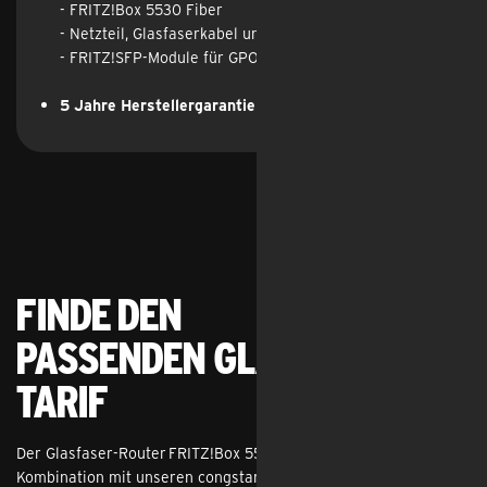
- FRITZ!Box 5530 Fiber
- Netzteil, Glasfaserkabel und LAN-Kabel, Anleitung
- FRITZ!SFP-Module für GPON enthalten
5 Jahre Herstellergarantie
für Endkund:innen
Finde den
passenden Glasfaser-
Tarif
Feed
Der Glasfaser-Router FRITZ!Box 5530 Fiber ist ausschließlich in
Kombination mit unseren congstar Zuhause Glasfaser-