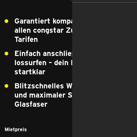
Garantiert kompatibel mit 
allen congstar Zuhause Glasfaser-
Tarifen
Einfach anschließen und 
lossurfen – dein Router ist sofort 
startklar
Blitzschnelles WLAN mit Wi-Fi 6 
und maximaler Speed direkt über 
Glasfaser 
Mietpreis
0 €
monatlich