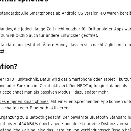
standards: Alle Smartphones ab Android OS Version 4.0 waren bereit
andys, die jedoch lange Zeit nicht nutzbar für Drittanbieter-Apps wa
e zum NFC-Chip auch für andere Entwickler geöffnet.
tandard ausgestattet. Ältere Handys lassen sich nachträglich mit e
zt.
tion?
der RFID-Funktechnik. Dafür wird das Smartphone oder Tablet – kurz
ng oder Funktion im Gerät aktiviert. Der NFC-Tag fungiert dabei al
 bezeichnet man als passiven Modus – dazu später mehr.
 des eigenen Smartphones
: Mit einer entsprechenden App können unt
schalten oder Bluetooth aktivieren.
ls Ergänzung zu Bluetooth gedacht. Der bewährte Bluetooth-Standard 
it bis zu 424 kBit/s übertragen – und deckt nur eine Distanz von we
ständliche Pairing, also das Erstellen von Verbindungsschlüsseln bei