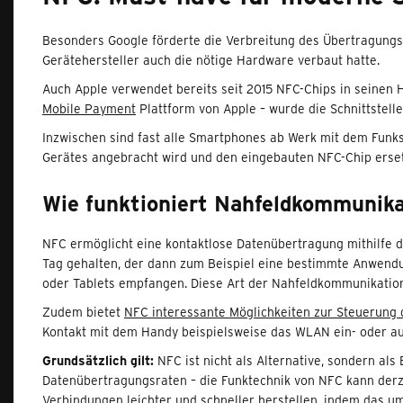
Besonders Google förderte die Verbreitung des Übertragungs
Gerätehersteller auch die nötige Hardware verbaut hatte.
Auch Apple verwendet bereits seit 2015 NFC-Chips in seinen H
Mobile Payment
Plattform von Apple – wurde die Schnittstell
Inzwischen sind fast alle Smartphones ab Werk mit dem Funks
Gerätes angebracht wird und den eingebauten NFC-Chip erset
Wie funktioniert Nahfeldkommunika
NFC ermöglicht eine kontaktlose Datenübertragung mithilfe 
Tag gehalten, der dann zum Beispiel eine bestimmte Anwendu
oder Tablets empfangen. Diese Art der Nahfeldkommunikation
Zudem bietet
NFC interessante Möglichkeiten zur Steuerung
Kontakt mit dem Handy beispielsweise das WLAN ein- oder aus
Grundsätzlich gilt:
NFC ist nicht als Alternative, sondern a
Datenübertragungsraten – die Funktechnik von NFC kann derze
Verbindungen leichter und schneller herstellen, indem das um