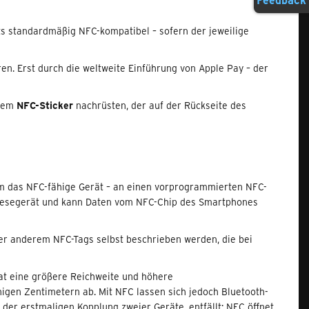
s standardmäßig NFC-kompatibel – sofern der jeweilige
ren. Erst durch die weltweite Einführung von Apple Pay – der
inem
NFC-Sticker
nachrüsten, der auf der Rückseite des
um das NFC-fähige Gerät – an einen vorprogrammierten NFC-
s Lesegerät und kann Daten vom NFC-Chip des Smartphones
er anderem NFC-Tags selbst beschrieben werden, die bei
hat eine größere Reichweite und höhere
nigen Zentimetern ab. Mit NFC lassen sich jedoch Bluetooth-
 der erstmaligen Kopplung zweier Geräte, entfällt: NFC öffnet