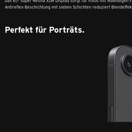
Das 6,1" Super Retina XDR Display sorgt für Fotos mit lebendigen F
Antireflex-Beschichtung mit sieben Schichten reduziert Blendeffek
Perfekt für Porträts.