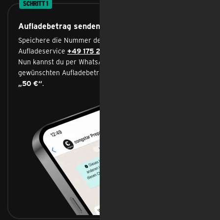
SCHRITT 1
Aufladebetrag senden
Speichere die Nummer des congstar WhatsApp-
Aufladeservice
+49 175 222 4565
in deinen Kontakten.
Nun kannst du per WhatsApp-Nachricht deinen
gewünschten Aufladebetrag senden:
„15 €“
,
„30 €“
oder
„50 €“
.