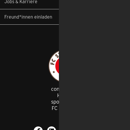
Jobs & Karriere
Freund*innen einladen
congstar ist
Haupt
-
sponsor des
FC St. Pauli