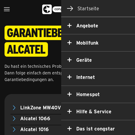
Startseite
Angebote
Garantie­bedingungen
Mobilfunk
Alcatel
Geräte
Du hast ein technisches Problem mit deinem Alcatel Endgerät?
Dann folge einfach dem entsprechenden Link und schaue dir die
Internet
Garantiebedingungen an.
Homespot
LinkZone MW40V
Hilfe & Service
Alcatel 1066
Das ist congstar
Alcatel 1016