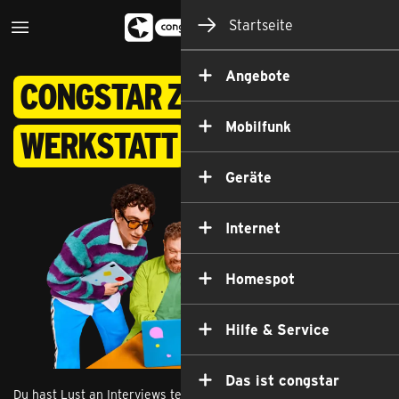
Startseite
Angebote
congstar Zukunfts­
Mobilfunk
werkstatt
Geräte
Internet
Homespot
Hilfe & Service
Das ist congstar
Du hast Lust an Interviews teilzunehmen, Ideen mit uns zu 