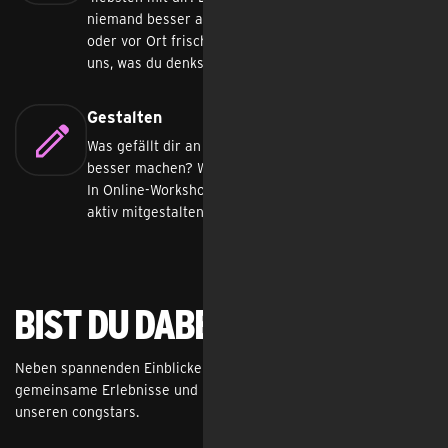
niemand besser als du selbst. Teste mit uns online
oder vor Ort frische Ideen und Prototypen – und sag
uns, was du denkst.
Gestalten
Was gefällt dir an unserer Website? Was können wir
besser machen? Was hat dich schon immer gestört?
In Online-Workshops kannst du dich einbringen und
aktiv mitgestalten.
Bist du Dabei?
Neben spannenden Einblicken hinter die Kulissen erwarten dich
gemeinsame Erlebnisse und interessante Austausche mit
unseren congstars.