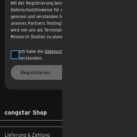
Mit der Registrierung bestätigst du, dass du die
Datenschutzhinweise für die congstar Zukunftswerkstatt
gelesen und verstanden hast. Du wirst direkt auf die Seite
unseres Partners TestingTime weitergeleitet. TestingTime
wird von uns als Terminplanungs-Dienstleister beauftragt,
Research Studien zu planen.
Ich habe die
Datenschutzhinweise
gelesen und
verstanden.
Registrieren
congstar Shop
Lieferung & Zahlung