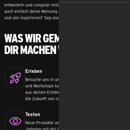
entwickeln und congstar mitzugestalten? Vielleicht möchtest du 
auch einfach deine Meinung äußern, Erfahrungen mit uns teilen 
und uns inspirieren? Sag uns ganz einfach, was du denkst.
Was wir gemeinsam mit
dir machen wollen:
Erleben
Besuche uns in unserem Kölner Büro – in Interviews
und Workshops tauchen wir in deine Welt ein, lernen
aus deinen Erlebnissen und gestalten gemeinsam
die Zukunft von congstar!
Testen
Neue Produkte und Services entwickeln wir am
liebsten mit dir! Denn was du brauchst, weiß