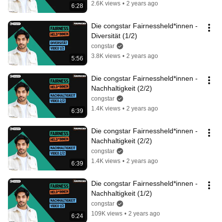
2.6K views
•
2 years ago
6:28
Die congstar Fairnessheld*innen - 
Diversität (1/2)
congstar
3.8K views
•
2 years ago
5:56
Die congstar Fairnessheld*innen - 
Nachhaltigkeit (2/2)
congstar
1.4K views
•
2 years ago
6:39
Die congstar Fairnessheld*innen - 
Nachhaltigkeit (2/2)
congstar
1.4K views
•
2 years ago
6:39
Die congstar Fairnessheld*innen - 
Nachhaltigkeit (1/2)
congstar
109K views
•
2 years ago
6:24