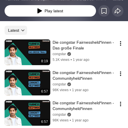
Unternehmer*innen, Influencer*innen und anderen mal mehr, mal weniger 
bekannten Persönlichkeiten. 
Play latest
Latest
Die congstar Fairnessheld*innen - 
Das große Finale
congstar
5.1K views
•
1 year ago
8:19
Die congstar Fairnessheld*innen - 
Communityheld*innen
congstar
98K views
•
1 year ago
6:57
Die congstar Fairnessheld*innen - 
Communityheld*innen
congstar
98K views
•
1 year ago
6:57