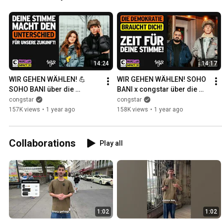
14:24
14:17
WIR GEHEN WÄHLEN! 💪 
WIR GEHEN WÄHLEN! SOHO 
SOHO BANI über die 
BANI x congstar über die 
Bundestagswahl | Make an 
Bundestagswahl | Make an 
congstar
congstar
Impact: Episode 2
Impact: Episode 1
157K views
•
1 year ago
158K views
•
1 year ago
Collaborations
Play all
1:02
1:02