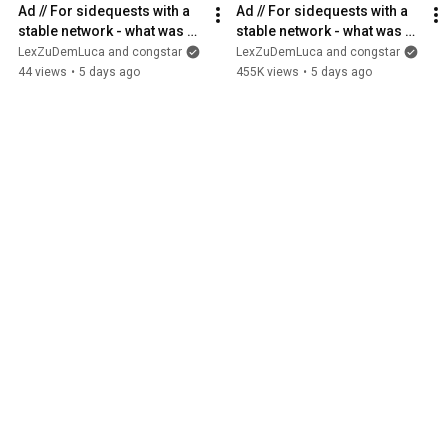
Ad // For sidequests with a 
Ad // For sidequests with a 
stable network - what was 
stable network - what was 
your last sidequest? 🤔 
your last sidequest? 🤔 
LexZuDemLuca and congstar
LexZuDemLuca and congstar
#LexLuca #congstar
#LexLuca #congstar
44 views
•
5 days ago
455K views
•
5 days ago