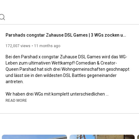
Parshads congstar Zuhause DSL Games | 3 WGs zocken um den Sieg im ULTIMATIVEN BATTLE!
172,007 views
11 months ago
Bei den Parshad x congstar Zuhause DSL Games wird das WG-
Leben zum ultimativen Wettkampf! Comedian & Creator-
Queen Parshad hat sich drei Wohngemeinschaften geschnappt 
und lässt sie in den wildesten DSL Battles gegeneinander 
antreten.

Wir haben drei WGs mit komplett unterschiedlichen 
Persönlichkeiten eingeladen, um zu beweisen, wer das stärkste 
READ MORE
Team ist. Das Ergebnis: pure Unterhaltung, verrückte 
Challenges und jede Menge WG-Chaos! Vom Schreien der 
Community-Kommentare bis zur Router-Installation mit 
verbundenen Augen – hier werden die Teilnehmenden von 
Parshad auf eine harte Probe gestellt.
