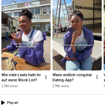
Welche WG hat die beste Kommunikation? Wer schafft es, auch 
unter Stress zusammenzuarbeiten? Und wer gewinnt am Ende 
ein Jahr lang stabiles DSL von congstar? All das und noch mehr 
erfahrt ihr hier!

Alle Infos zu congstar Zuhause: congstar.de/zuhause

#Parshad
#congstarZuhause
#WGGames
#Teamwork
#WGLife
#Challenge
#DSL
#Internet
#WGChallenge
Wie viele Leute habt ihr 
Wann endlich congstar 
auf eurer Block List?
Dating-App?
2.3M views
278K views
Play all