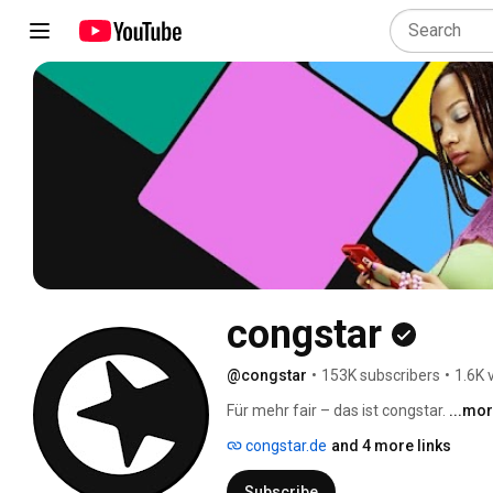
congstar
@congstar
•
153K subscribers
•
1.6K 
Für mehr fair – das ist congstar. 
...mo
congstar.de
and 4 more links
Subscribe