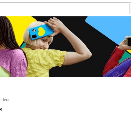
videos
re