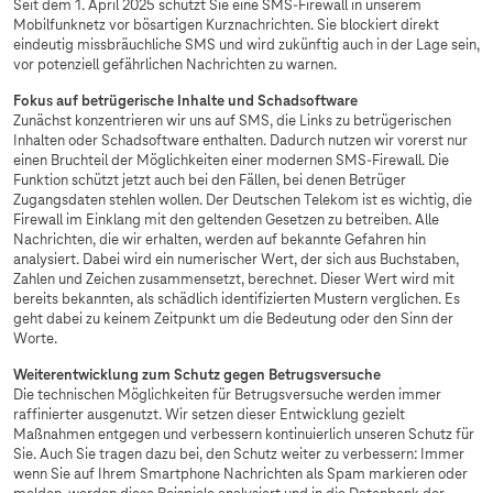
Seit dem 1. April 2025 schützt Sie eine SMS-Firewall in unserem
Mobilfunknetz vor bösartigen Kurznachrichten. Sie blockiert direkt
eindeutig missbräuchliche SMS und wird zukünftig auch in der Lage sein,
vor potenziell gefährlichen Nachrichten zu warnen.
Fokus auf betrügerische Inhalte und Schadsoftware
Zunächst konzentrieren wir uns auf SMS, die Links zu betrügerischen
Inhalten oder Schadsoftware enthalten. Dadurch nutzen wir vorerst nur
einen Bruchteil der Möglichkeiten einer modernen SMS-Firewall. Die
Funktion schützt jetzt auch bei den Fällen, bei denen Betrüger
Zugangsdaten stehlen wollen. Der Deutschen Telekom ist es wichtig, die
Firewall im Einklang mit den geltenden Gesetzen zu betreiben. Alle
Nachrichten, die wir erhalten, werden auf bekannte Gefahren hin
analysiert. Dabei wird ein numerischer Wert, der sich aus Buchstaben,
Zahlen und Zeichen zusammensetzt, berechnet. Dieser Wert wird mit
bereits bekannten, als schädlich identifizierten Mustern verglichen. Es
geht dabei zu keinem Zeitpunkt um die Bedeutung oder den Sinn der
Worte.
Weiterentwicklung zum Schutz gegen Betrugsversuche
Die technischen Möglichkeiten für Betrugsversuche werden immer
raffinierter ausgenutzt. Wir setzen dieser Entwicklung gezielt
Maßnahmen entgegen und verbessern kontinuierlich unseren Schutz für
Sie. Auch Sie tragen dazu bei, den Schutz weiter zu verbessern: Immer
wenn Sie auf Ihrem Smartphone Nachrichten als Spam markieren oder