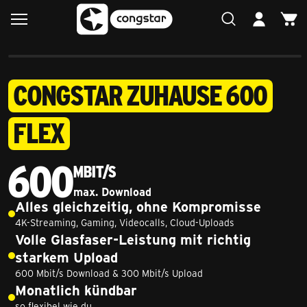
CONGSTAR ZUHAUSE 600
FLEX
600
Mbit/s
max. Download
600 Megabit pro Sekunde
Alles gleichzeitig, ohne Kompromisse
4K-Streaming, Gaming, Videocalls, Cloud-Uploads
Volle Glasfaser-Leistung mit richtig
starkem Upload
600 Mbit/s Download & 300 Mbit/s Upload
Monatlich kündbar
so flexibel wie du