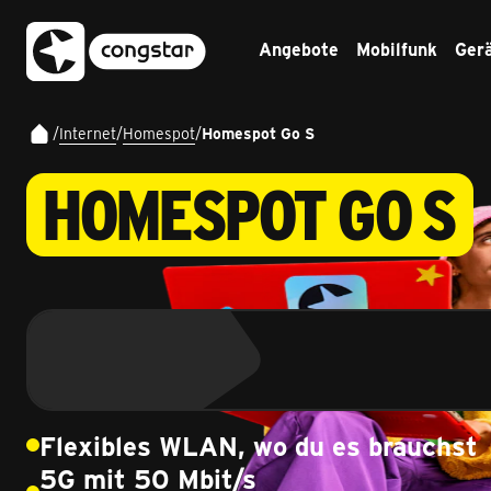
Angebote
Mobilfunk
Ger
/
Internet
/
Homespot
/
Homespot Go S
HOMESPOT GO S
Flexibles WLAN, wo du es brauchst
5G mit 50 Mbit/s