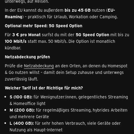
unterwegs, auf Reisen.
In der EU kannst du außerdem
bis zu 45 GB
nutzen (
EU-
Roaming
) – praktisch für Urlaub, Workation oder Camping.
Optional mehr Speed: 5G Speed Option
Für
3 € pro Monat
surfst du mit der
5G Speed Option
mit bis zu
100 Mbit/s
statt max. 50 Mbit/s. Die Option ist monatlich
kündbar.
Netzabdeckung prüfen
Prüfe die
Netzabdeckung
an den Orten, an denen du Homespot
& Go nutzen willst – damit dein Setup zuhause und unterwegs
zuverlässig läuft.
Welcher Tarif ist der Richtige für mich?
S (100 GB):
für Wenignutzer:innen, gelegentliches Streaming
& Homeoffice light
M (200 GB):
für regelmäßiges Streaming, hybrides Arbeiten
und mehrere Geräte
L (400 GB):
für sehr hohen Verbrauch, viele Geräte oder
Nutzung als Haupt-Internet