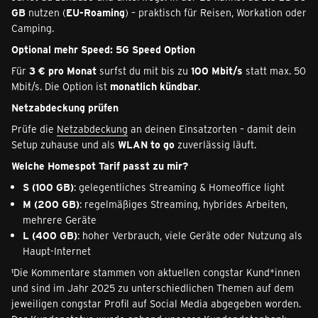
GB
nutzen (
EU-Roaming
) – praktisch für Reisen, Workation oder
Camping.
Optional mehr Speed: 5G Speed Option
Für
3 € pro Monat
surfst du mit bis zu
100 Mbit/s
statt max. 50
Mbit/s. Die Option ist
monatlich kündbar
.
Netzabdeckung prüfen
Prüfe die
Netzabdeckung
an deinen Einsatzorten – damit dein
Setup zuhause und als
WLAN to go
zuverlässig läuft.
Welche Homespot Tarif passt zu mir?
S (100 GB)
: gelegentliches Streaming & Homeoffice light
M (200 GB)
: regelmäßiges Streaming, hybrides Arbeiten,
mehrere Geräte
L (400 GB)
: hoher Verbrauch, viele Geräte oder Nutzung als
Haupt-Internet
¹Die Kommentare stammen von aktuellen congstar Kund*innen
und sind im Jahr 2025 zu unterschiedlichen Themen auf dem
jeweiligen congstar Profil auf Social Media abgegeben worden.