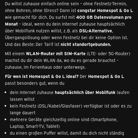
Du willst zuhause einfach online sein – ohne Festnetz-Termin,
ohne Bohren, ohne Stress? Dann ist
congstar Homespot & Go L
wie gemacht für dich. Du surfst mit
400 GB Datenvolumen pro
Monat
– ideal, wenn du dein Internet zuhause hauptsächlich
über Mobilfunk nutzen willst, z. B. als
DSL-Alternative
,
Übergangslösung oder wenn Festnetz bei dir keine Option ist.
Und das Beste: Der Tarif ist
nicht standortgebunden.
Mit einem
WLAN-Router mit SIM-Karte
(LTE- oder 5G-Router)
machst du dir dein WLAN da, wo du es gerade brauchst –
zuhause, im Ferienhaus oder unterwegs.
Für wen ist Homespot & Go L ideal?
Der
Homespot & Go L
passt besonders gut, wenn du
dein Internet zuhause
hauptsächlich über Mobilfunk
laufen
lassen willst
kein Festnetz (DSL/Kabel/Glasfaser) verfügbar ist oder es zu
lange dauert
mehrere Geräte gleichzeitig online sind (Smartphone,
Laptop, Smart-TV, Tablet)
du einen großen Puffer willst, damit du dich nicht ständig