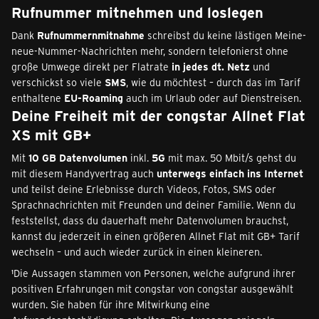
Rufnummer mitnehmen und loslegen
Dank
Rufnummernmitnahme
schreibst du keine lästigen Meine-
neue-Nummer-Nachrichten mehr, sondern telefonierst ohne
große Umwege direkt per Flatrate
in jedes dt. Netz
und
verschickst so viele
SMS
, wie du möchtest – durch das im Tarif
enthaltene
EU-Roaming
auch im Urlaub oder auf Dienstreisen.
Deine Freiheit mit der congstar Allnet Flat
XS mit GB+
Mit
10 GB Datenvolumen
inkl.
5G
mit max. 50 Mbit/s gehst du
mit diesem Handyvertrag auch
unterwegs einfach ins Internet
und teilst deine Erlebnisse durch Videos, Fotos, SMS oder
Sprachnachrichten mit Freunden und deiner Familie. Wenn du
feststellst, dass du dauerhaft mehr Datenvolumen brauchst,
kannst du jederzeit in einen größeren Allnet Flat mit GB+ Tarif
wechseln – und auch wieder zurück in einen kleineren.
¹Die Aussagen stammen von Personen, welche aufgrund ihrer
positiven Erfahrungen mit congstar von congstar ausgewählt
wurden. Sie haben für ihre Mitwirkung eine