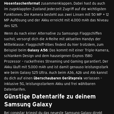
Hosentaschenformat
zusammenklappen. Dabei hast du auch
im zugeklappten Zustand jederzeit Zugriff auf die wichtigsten
Funktionen. Die Kamera besteht aus zwei Linsen mit 50 MP + 12
MP Auflösung und der Akku erreicht mit 4.000 mAh das Niveau
des S25.
Wenn du nach einer Alternative zu Samsungs Flaggschiffen
suchst, versorgt dich die A-Reihe mit aktuellen Handys der
Mittelklasse. Flaggschiff-Vibes findest du hier trotzdem, zum
Beispiel beim
Galaxy A56
: Das kommt mit einer Triple-Kamera,
schlankem Design und dem hauseigenen Exynos 1580
Prozessor – ruckelfreies Streaming und Gaming garantiert. Der
Akku läuft mit 5.000 mAh und ist damit genauso leistungsstark
wie beim Galaxy S25 Ultra. Auch beim A36, A26 und A16 kannst
du dich auf einen
überschaubaren Gerätepreis
verlassen –
inklusive 5G, leistungsstarkem Akku und frei wählbaren
Datentarifen.
Günstige Datentarife zu deinem
Samsung Galaxy
Bei congstar kriegst du das neueste Samsung Galaxy direkt