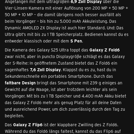
Angefangen mit dem ultragroßen
6,9 Zoll Display
über die
Vier-Linsen-Kamera mit einer Auflösung von 200 MP + 50 MP +
50 MP + 10 MP – die damit übrigens noch besser ausfällt als
beim Vorgänger – bis hin zu 5.000 mAh Akkuleistung. Das
Dynamic AMOLED 2X Display ist auch hier Standard. Und: Das
Ultra gibt’s mit bis zu 1 TB Speicherplatz. Bedienen kannst du es
entweder klassisch oder mit dem
S Pen
.
Die Kamera des Galaxy S25 Ultra toppt das
Galaxy Z Fold6
zwar nicht, aber in puncto Displaygröße schlägt es das Galaxy
der S-Reihe: In geöffnetem Zustand bietet das Z Fold6 ein
sagenhaftes
7,6 Zoll Display
. Klappst du es zu, hast du in
Sekundenschnelle ein portables Smartphone. Durch das
faltbare Design
bringt das Smartphone mit 239 g einiges an
Gewicht auf die Waage, ist aber trotzdem leichter als sein
Vorgänger. Mit bis zu 1 TB Speicher und 4.400 mAh Akku bietet
das Galaxy Z Fold6 mehr als genug Platz für all deine Daten
und ausreichend Power, um dich zuverlässig durch den Tag zu
begleiten.
Das
Galaxy Z Flip6
ist der klappbare Zwilling des Z Fold6.
Während du das Fold6 längs faltest, kannst du das Flip6 auf