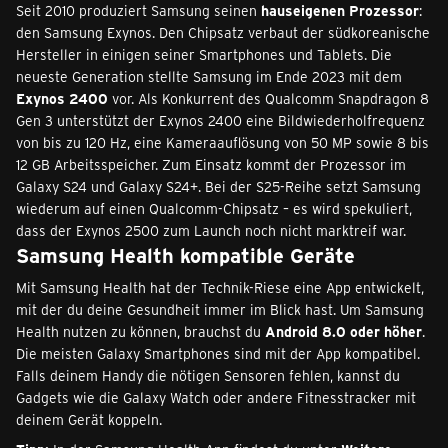
Seit 2010 produziert Samsung seinen
hauseigenen Prozessor
:
den Samsung Exynos. Den Chipsatz verbaut der südkoreanische
Hersteller in einigen seiner Smartphones und Tablets. Die
neueste Generation stellte Samsung im Ende 2023 mit dem
Exynos 2400
vor. Als Konkurrent des Qualcomm Snapdragon 8
Gen 3 unterstützt der Exynos 2400 eine Bildwiederholfrequenz
von bis zu 120 Hz, eine Kameraauflösung von 50 MP sowie 8 bis
12 GB Arbeitsspeicher. Zum Einsatz kommt der Prozessor im
Galaxy S24 und Galaxy S24+. Bei der S25-Reihe setzt Samsung
wiederum auf einen Qualcomm-Chipsatz – es wird spekuliert,
dass der Exynos 2500 zum Launch noch nicht marktreif war.
Samsung Health kompatible Geräte
Mit Samsung Health hat der Technik-Riese eine App entwickelt,
mit der du deine Gesundheit immer im Blick hast. Um Samsung
Health nutzen zu können, brauchst du
Android 8.0 oder höher
.
Die meisten Galaxy Smartphones sind mit der App kompatibel.
Falls deinem Handy die nötigen Sensoren fehlen, kannst du
Gadgets wie die Galaxy Watch oder andere Fitnesstracker mit
deinem Gerät koppeln.