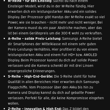
M-Reihe – für den Einstieg:
Suchst du nach einem
Einsteiger-Modell, wirst du in der M-Reihe fündig. Hier
erwarten dich ein leistungsstarker Akku und ein solides
Display. Der Prozessor gibt Handys der M-Reihe exakt so viel
Power, wie sie brauchen – nicht mehr und nicht weniger. Bei
der Kamera musst du ein paar Abstriche machen, aber das
ist bei einem Gerätepreis um die 300 € wohl zu verkraften.
A-Reihe – solide Preis-Leistung:
Samsungs A-Reihe bietet
dir Smartphones der Mittelklasse mit einem sehr guten
Preis-Leistungs-Verhältnis. Hier profitierst du von einem
leistungsstarken Akku und einem Full HD+ bzw. AMOLED
Display. Beim Prozessor kannst du dich auf solide Power
verlassen und die Kamera schenkt dir mit drei Linsen
unvergessliche Erinnerungen.
S-Reihe – High-End-Geräte:
Die S-Reihe steht für hohe
Qualität in allen Bereichen: Hier erwarten dich Samsungs
Flaggschiffe. Vom Prozessor über den Akku bis hin zu
Kamera und Display kannst du dich auf geballte Power
verlassen. Perfekt für alle, die keine Kompromisse eingehen
wollen.
Z-Reihe – Innovation & High End:
Das Z bildet den