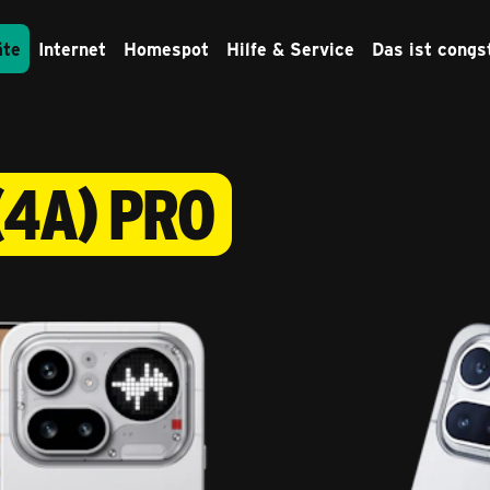
äte
Internet
Homespot
Hilfe & Service
Das ist congs
(4A) PRO