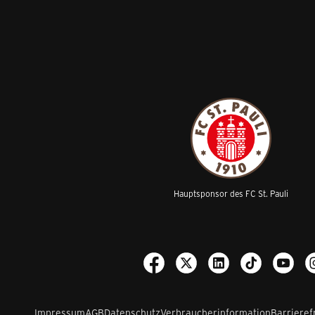
Hauptsponsor des FC St. Pauli
Impressum
AGB
Datenschutz
Verbraucherinformation
Barrieref