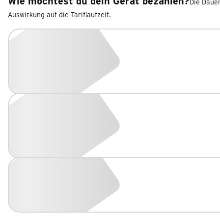
Wie möchtest du dein Gerät bezahlen?
Die Dauer
Auswirkung auf die Tariflaufzeit.