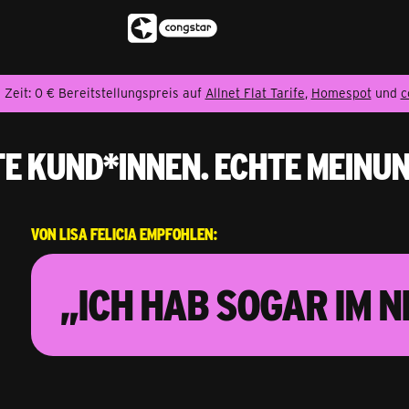
 Zeit: 0 € Bereitstellungspreis auf
Allnet Flat Tarife
,
Homespot
und
c
erblick
e Kund*innen. Echte Meinu
Von Lisa Felicia empfohlen:
„Ich hab sogar im 