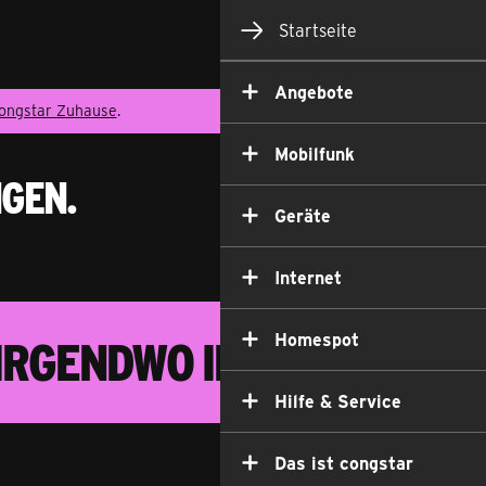
Startseite
Angebote
ongstar Zuhause
.
Mobilfunk
ngen.
Geräte
Internet
Homespot
Nirgendwo Internet.“
1
Hilfe & Service
Das ist congstar