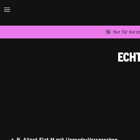
Nur für kurze
Das Angebot von congstar im Üb
Echt
z. B. Allnet Flat M mit Upgrade-Versprechen