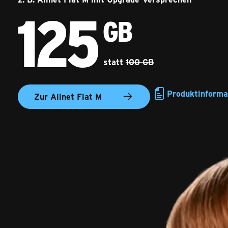
125
125 Gigabyte
GB
statt
100 GB
Produktinforma
Zur Allnet Flat M